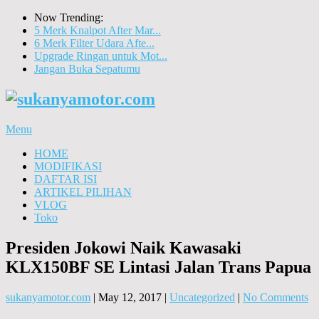
Now Trending:
5 Merk Knalpot After Mar...
6 Merk Filter Udara Afte...
Upgrade Ringan untuk Mot...
Jangan Buka Sepatumu
Menu
HOME
MODIFIKASI
DAFTAR ISI
ARTIKEL PILIHAN
VLOG
Toko
Presiden Jokowi Naik Kawasaki
KLX150BF SE Lintasi Jalan Trans Papua
sukanyamotor.com
|
May 12, 2017
|
Uncategorized
|
No Comments