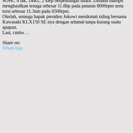
SOHC 4 tak, 144cc, 2 klep berpendingin udara. Dimana mampu
menghasilkan tenaga sebesar 11.8hp pada putaran 8000rpm serta
torsi sebesar 11.3nm pada 6500rpm.
Okelah, semoga bapak presiden Jokowi menikmati riding bersama
Kawasaki KLX150 SE nya dengan selamat tanpa kurang suatu
apapun.
Last, cmiiw…
Share on:
WhatsApp