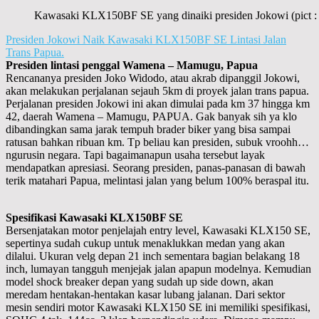
Kawasaki KLX150BF SE yang dinaiki presiden Jokowi (pict : 
Presiden Jokowi Naik Kawasaki KLX150BF SE Lintasi Jalan
Trans Papua.
Presiden lintasi penggal Wamena – Mamugu, Papua
Rencananya presiden Joko Widodo, atau akrab dipanggil Jokowi,
akan melakukan perjalanan sejauh 5km di proyek jalan trans papua.
Perjalanan presiden Jokowi ini akan dimulai pada km 37 hingga km
42, daerah Wamena – Mamugu, PAPUA. Gak banyak sih ya klo
dibandingkan sama jarak tempuh brader biker yang bisa sampai
ratusan bahkan ribuan km. Tp beliau kan presiden, subuk vroohh…
ngurusin negara. Tapi bagaimanapun usaha tersebut layak
mendapatkan apresiasi. Seorang presiden, panas-panasan di bawah
terik matahari Papua, melintasi jalan yang belum 100% beraspal itu.
Spesifikasi Kawasaki KLX150BF SE
Bersenjatakan motor penjelajah entry level, Kawasaki KLX150 SE,
sepertinya sudah cukup untuk menaklukkan medan yang akan
dilalui. Ukuran velg depan 21 inch sementara bagian belakang 18
inch, lumayan tangguh menjejak jalan apapun modelnya. Kemudian
model shock breaker depan yang sudah up side down, akan
meredam hentakan-hentakan kasar lubang jalanan. Dari sektor
mesin sendiri motor Kawasaki KLX150 SE ini memiliki spesifikasi,