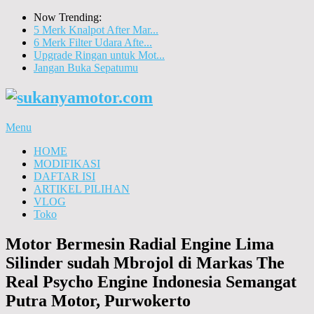
Now Trending:
5 Merk Knalpot After Mar...
6 Merk Filter Udara Afte...
Upgrade Ringan untuk Mot...
Jangan Buka Sepatumu
Menu
HOME
MODIFIKASI
DAFTAR ISI
ARTIKEL PILIHAN
VLOG
Toko
Motor Bermesin Radial Engine Lima
Silinder sudah Mbrojol di Markas The
Real Psycho Engine Indonesia Semangat
Putra Motor, Purwokerto