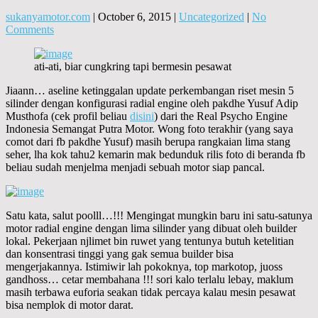
sukanyamotor.com
|
October 6, 2015
|
Uncategorized
|
No
Comments
ati-ati, biar cungkring tapi bermesin pesawat
Jiaann… aseline ketinggalan update perkembangan riset mesin 5
silinder dengan konfigurasi radial engine oleh pakdhe Yusuf Adip
Musthofa (cek profil beliau
disini
) dari the Real Psycho Engine
Indonesia Semangat Putra Motor. Wong foto terakhir (yang saya
comot dari fb pakdhe Yusuf) masih berupa rangkaian lima stang
seher, lha kok tahu2 kemarin mak bedunduk rilis foto di beranda fb
beliau sudah menjelma menjadi sebuah motor siap pancal.
Satu kata, salut poolll…!!! Mengingat mungkin baru ini satu-satunya
motor radial engine dengan lima silinder yang dibuat oleh builder
lokal. Pekerjaan njlimet bin ruwet yang tentunya butuh ketelitian
dan konsentrasi tinggi yang gak semua builder bisa
mengerjakannya. Istimiwir lah pokoknya, top markotop, juoss
gandhoss… cetar membahana !!! sori kalo terlalu lebay, maklum
masih terbawa euforia seakan tidak percaya kalau mesin pesawat
bisa nemplok di motor darat.