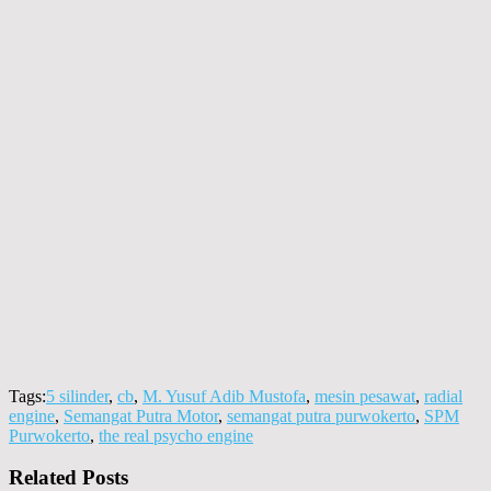
Tags:
5 silinder
,
cb
,
M. Yusuf Adib Mustofa
,
mesin pesawat
,
radial
engine
,
Semangat Putra Motor
,
semangat putra purwokerto
,
SPM
Purwokerto
,
the real psycho engine
Related Posts