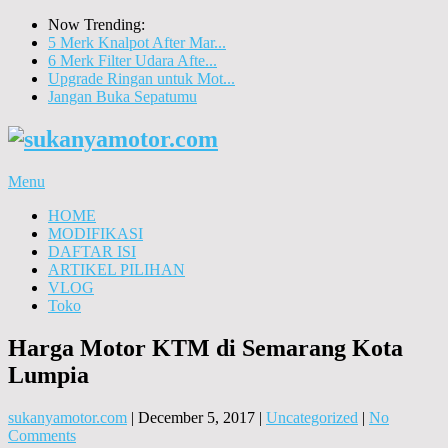
Now Trending:
5 Merk Knalpot After Mar...
6 Merk Filter Udara Afte...
Upgrade Ringan untuk Mot...
Jangan Buka Sepatumu
Menu
HOME
MODIFIKASI
DAFTAR ISI
ARTIKEL PILIHAN
VLOG
Toko
Harga Motor KTM di Semarang Kota
Lumpia
sukanyamotor.com
|
December 5, 2017
|
Uncategorized
|
No
Comments