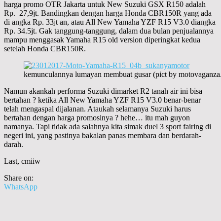
harga promo OTR Jakarta untuk New Suzuki GSX R150 adalah
Rp. 27,9jt. Bandingkan dengan harga Honda CBR150R yang ada
di angka Rp. 33jt an, atau All New Yamaha YZF R15 V3.0 diangka
Rp. 34.5jt. Gak tanggung-tanggung, dalam dua bulan penjualannya
mampu menggasak Yamaha R15 old version diperingkat kedua
setelah Honda CBR150R.
kemunculannya lumayan membuat gusar (pict by motovaganza
Namun akankah performa Suzuki dimarket R2 tanah air ini bisa
bertahan ? ketika All New Yamaha YZF R15 V3.0 benar-benar
telah mengaspal dijalanan. Ataukah selamanya Suzuki harus
bertahan dengan harga promosinya ? hehe… itu mah guyon
namanya. Tapi tidak ada salahnya kita simak duel 3 sport fairing di
negeri ini, yang pastinya bakalan panas membara dan berdarah-
darah.
Last, cmiiw
Share on:
WhatsApp