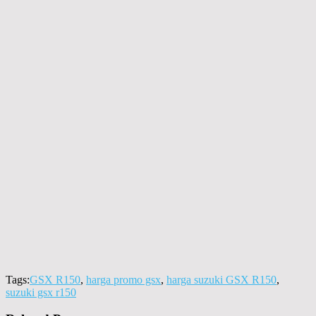
Tags:
GSX R150
,
harga promo gsx
,
harga suzuki GSX R150
,
suzuki gsx r150