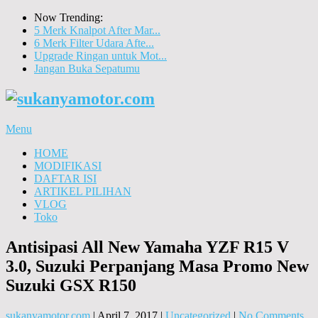
Now Trending:
5 Merk Knalpot After Mar...
6 Merk Filter Udara Afte...
Upgrade Ringan untuk Mot...
Jangan Buka Sepatumu
Menu
HOME
MODIFIKASI
DAFTAR ISI
ARTIKEL PILIHAN
VLOG
Toko
Antisipasi All New Yamaha YZF R15 V
3.0, Suzuki Perpanjang Masa Promo New
Suzuki GSX R150
sukanyamotor.com
|
April 7, 2017
|
Uncategorized
|
No Comments