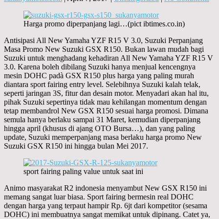
Harga promo diperpanjang lagi…(pict ibtimes.co.in)
Antisipasi All New Yamaha YZF R15 V 3.0, Suzuki Perpanjang
Masa Promo New Suzuki GSX R150. Bukan lawan mudah bagi
Suzuki untuk menghadang kehadiran All New Yamaha YZF R15 V
3.0. Karena boleh dibilang Suzuki hanya menjual kencengnya
mesin DOHC padà GSX R150 plus harga yang paling murah
diantara sport fairing entry level. Selebihnya Suzuki kalah telak,
seperti jaringan 3S, fitur dan desain motor. Menyadari akan hal itu,
pihak Suzuki sepertinya tidak mau kehilangan momentum dengan
tetap membandrol New GSX R150 sesuai harga promosi. Dimana
semula hanya berlaku sampai 31 Maret, kemudian diperpanjang
hingga april (khusus di ajang OTO Bursa…), dan yang paling
update, Suzuki memperpanjang masa berlaku harga promo New
Suzuki GSX R150 ini hingga bulan Mei 2017.
sport fairing paling value untuk saat ini
Animo masyarakat R2 indonesia menyambut New GSX R150 ini
memang sangat luar biasa. Sport fairing bermesin real DOHC
dengan harga yang terpaut hampir Rp. 6jt dari kompetitor (sesama
DOHC) ini membuatnya sangat memikat untuk dipinang. Catet ya,