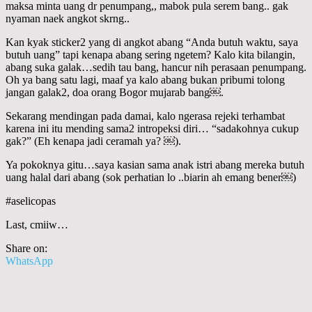
maksa minta uang dr penumpang,, mabok pula serem bang.. gak
nyaman naek angkot skrng..
Kan kyak sticker2 yang di angkot abang “Anda butuh waktu, saya
butuh uang” tapi kenapa abang sering ngetem? Kalo kita bilangin,
abang suka galak…sedih tau bang, hancur nih perasaan penumpang.
Oh ya bang satu lagi, maaf ya kalo abang bukan pribumi tolong
jangan galak2, doa orang Bogor mujarab bang￼.
Sekarang mendingan pada damai, kalo ngerasa rejeki terhambat
karena ini itu mending sama2 intropeksi diri… “sadakohnya cukup
gak?” (Eh kenapa jadi ceramah ya? ￼).
Ya pokoknya gitu…saya kasian sama anak istri abang mereka butuh
uang halal dari abang (sok perhatian lo ..biarin ah emang bener￼)
#aselicopas
Last, cmiiw…
Share on:
WhatsApp