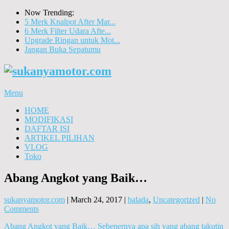
Now Trending:
5 Merk Knalpot After Mar...
6 Merk Filter Udara Afte...
Upgrade Ringan untuk Mot...
Jangan Buka Sepatumu
Menu
HOME
MODIFIKASI
DAFTAR ISI
ARTIKEL PILIHAN
VLOG
Toko
Abang Angkot yang Baik…
sukanyamotor.com
|
March 24, 2017
|
balada
,
Uncategorized
|
No
Comments
Abang Angkot yang Baik… Sebenernya apa sih yang abang takutin