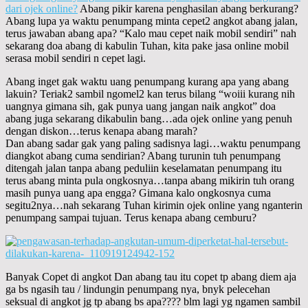
dari ojek online?
Abang pikir karena penghasilan abang berkurang?
Abang lupa ya waktu penumpang minta cepet2 angkot abang jalan,
terus jawaban abang apa? “Kalo mau cepet naik mobil sendiri” nah
sekarang doa abang di kabulin Tuhan, kita pake jasa online mobil
serasa mobil sendiri n cepet lagi.
Abang inget gak waktu uang penumpang kurang apa yang abang
lakuin? Teriak2 sambil ngomel2 kan terus bilang “woiii kurang nih
uangnya gimana sih, gak punya uang jangan naik angkot” doa
abang juga sekarang dikabulin bang…ada ojek online yang penuh
dengan diskon…terus kenapa abang marah?
Dan abang sadar gak yang paling sadisnya lagi…waktu penumpang
diangkot abang cuma sendirian? Abang turunin tuh penumpang
ditengah jalan tanpa abang peduliin keselamatan penumpang itu
terus abang minta pula ongkosnya…tanpa abang mikirin tuh orang
masih punya uang apa engga? Gimana kalo ongkosnya cuma
segitu2nya…nah sekarang Tuhan kirimin ojek online yang nganterin
penumpang sampai tujuan. Terus kenapa abang cemburu?
Banyak Copet di angkot Dan abang tau itu copet tp abang diem aja
ga bs ngasih tau / lindungin penumpang nya, bnyk pelecehan
seksual di angkot jg tp abang bs apa???? blm lagi yg ngamen sambil